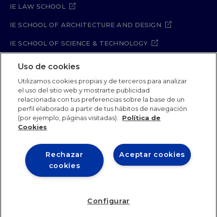
IE LAW SCHOOL
IE SCHOOL OF ARCHITECTURE AND DESIGN
IE SCHOOL OF SCIENCE & TECHNOLOGY
IE SCHOOL OF ARTS & HUMANITIES
Uso de cookies
Utilizamos cookies propias y de terceros para analizar
el uso del sitio web y mostrarte publicidad
relacionada con tus preferencias sobre la base de un
Legal Notice
Privacy Policy
Cookie Policy
perfil elaborado a partir de tus hábitos de navegación
Security Policy
Student Academic Standards
(por ejemplo, páginas visitadas).
Política de
Compliance Channel
Site Map
Cookies
Rechazar
Aceptar cookies
IE University 2026
cookies
Configurar