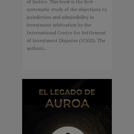
of Justice. This book is the first
systematic study of the objections to
jurisdiction and admissibility in
investment arbitration by the
International Centre for Settlement
of Investment Disputes (ICSID). The
authors...