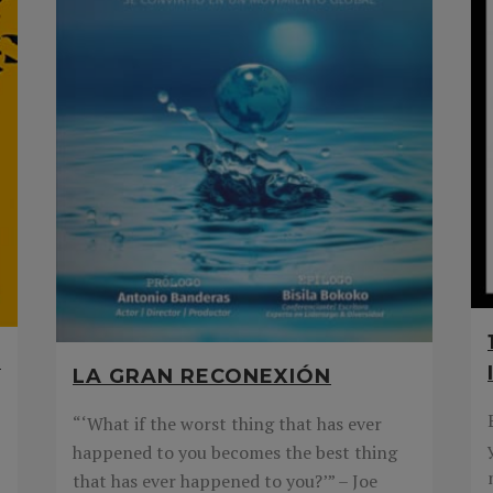
?
LA GRAN RECONEXIÓN
“‘What if the worst thing that has ever
happened to you becomes the best thing
that has ever happened to you?’” – Joe