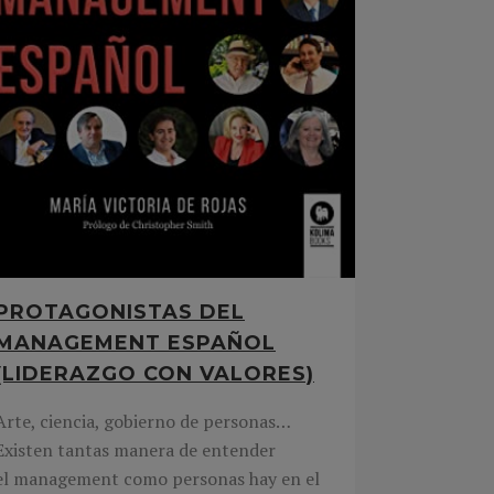
PROTAGONISTAS DEL
MANAGEMENT ESPAÑOL
(LIDERAZGO CON VALORES)
Arte, ciencia, gobierno de personas…
Existen tantas manera de entender
el management como personas hay en el