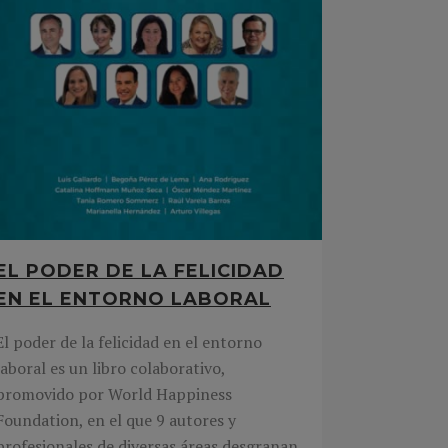
EL PODER DE LA FELICIDAD
EN EL ENTORNO LABORAL
El poder de la felicidad en el entorno
laboral es un libro colaborativo,
promovido por World Happiness
Foundation, en el que 9 autores y
profesionales de diversas áreas desgranan