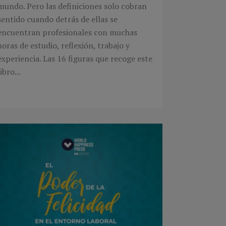
mundo. Pero las definiciones solo cobran
sentido cuando detrás de ellas se
encuentran profesionales con muchas
horas de estudio, reflexión, trabajo y
experiencia. Las 16 figuras que recoge este
libro...