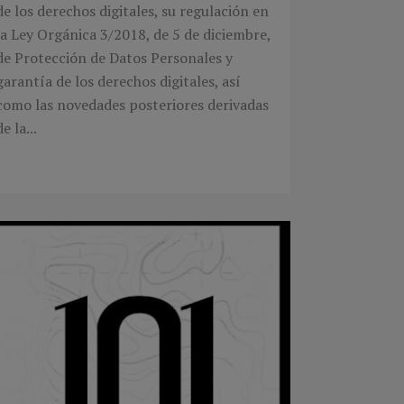
de los derechos digitales, su regulación en
la Ley Orgánica 3/2018, de 5 de diciembre,
de Protección de Datos Personales y
garantía de los derechos digitales, así
como las novedades posteriores derivadas
de la...