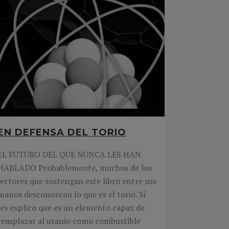
EN DEFENSA DEL TORIO
EL FUTURO DEL QUE NUNCA LES HAN
HABLADO Probablemente, muchos de los
lectores que sostengan este libro entre sus
manos desconozcan lo que es el torio. Si
les explico que es un elemento capaz de
remplazar al uranio como combustible