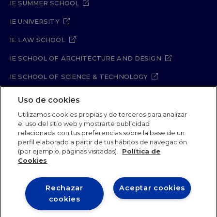
IE SUMMER SCHOOL
IE UNIVERSITY
IE LAW SCHOOL
IE SCHOOL OF ARCHITECTURE AND DESIGN
IE SCHOOL OF SCIENCE & TECHNOLOGY
IE SCHOOL OF ARTS & HUMANITIES
Uso de cookies
Utilizamos cookies propias y de terceros para analizar
el uso del sitio web y mostrarte publicidad
relacionada con tus preferencias sobre la base de un
Legal Notice
Privacy Policy
Cookie Policy
perfil elaborado a partir de tus hábitos de navegación
Security Policy
Student Academic Standards
(por ejemplo, páginas visitadas).
Política de
Compliance Channel
Site Map
Cookies
Rechazar
Aceptar cookies
IE University 2026
cookies