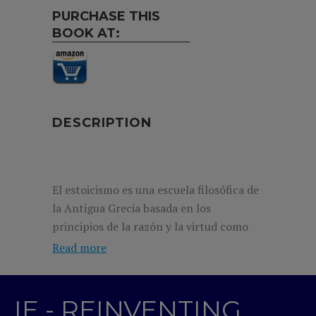
PURCHASE THIS
BOOK AT:
DESCRIPTION
El estoicismo es una escuela filosófica de
la Antigua Grecia basada en los
principios de la razón y la virtud como
único camino hacia la liberación de las
Read more
cadenas que nos unen a las comodidades
materiales y la fortuna externa. Aunque
han pasado más de dos mil años desde su
IE - REINVENTING