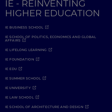
IE - REINVENTING
útiles para asegurar el futuro del
negocio. En este sentido, todos los
HIGHER EDUCATION
capítulos que lo precisan incluyen
ejercicios prácticos para que se pueda
IE BUSINESS SCHOOL
practicar la teoría explicada.
IE SCHOOL OF POLITICS, ECONOMICS AND GLOBAL
FRANCISCO LÓPEZ LUBIÁN
AFFAIRS
IE LIFELONG LEARNING
IE FOUNDATION
IE EDU
IE SUMMER SCHOOL
IE UNIVERSITY
Francisco J. López Lubián es profesor
IE LAW SCHOOL
asociado IE Business School. Con treinta
IE SCHOOL OF ARCHITECTURE AND DESIGN
años de experiencia en la docencia, ha