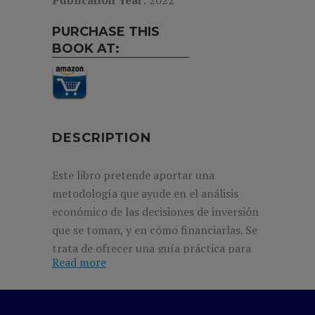
Publication Year:
2022
PURCHASE THIS
BOOK AT:
DESCRIPTION
Este libro pretende aportar una
metodología que ayude en el análisis
económico de las decisiones de inversión
que se toman, y en cómo financiarlas. Se
trata de ofrecer una guía práctica para
Read more
analizar e implantar decisiones de
inversión y financiación en empresas no
financieras, que resulten razonables y