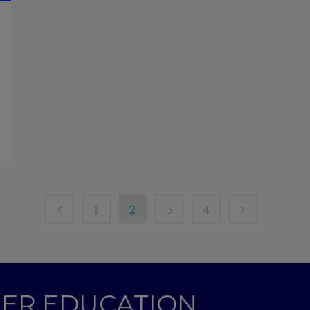
1
2
3
4
GHER EDUCATION