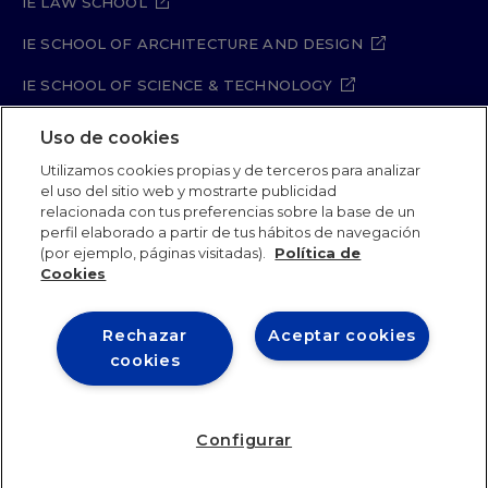
IE LAW SCHOOL
IE SCHOOL OF ARCHITECTURE AND DESIGN
IE SCHOOL OF SCIENCE & TECHNOLOGY
IE SCHOOL OF ARTS & HUMANITIES
Uso de cookies
Utilizamos cookies propias y de terceros para analizar
el uso del sitio web y mostrarte publicidad
relacionada con tus preferencias sobre la base de un
Legal Notice
Privacy Policy
Cookie Policy
perfil elaborado a partir de tus hábitos de navegación
Security Policy
Student Academic Standards
(por ejemplo, páginas visitadas).
Política de
Compliance Channel
Site Map
Cookies
Rechazar
Aceptar cookies
IE University 2026
cookies
Configurar