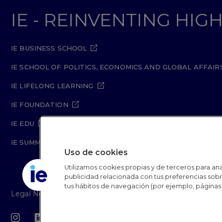
IE - REINVENTING HI
IE BUSINESS SCHOOL
IE SCHOOL OF POLITICS, ECONOMICS AND GLOBAL AFFAIR
IE LIFELONG LEARNING
IE FOUNDATION
IE EDU
IE SUMMER SCHOOL
Uso de cookies
Utilizamos cookies propias y de terceros para anal
publicidad relacionada con tus preferencias sobre
tus hábitos de navegación (por ejemplo, páginas 
Legal Notice
Privacy Policy
Cookie Policy
Secur
IE University 20