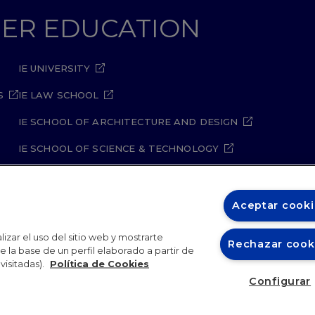
GHER EDUCATION
IE UNIVERSITY
S
IE LAW SCHOOL
IE SCHOOL OF ARCHITECTURE AND DESIGN
IE SCHOOL OF SCIENCE & TECHNOLOGY
IE SCHOOL OF ARTS & HUMANITIES
Aceptar cooki
izar el uso del sitio web y mostrarte
Rechazar cook
 la base de un perfil elaborado a partir de
visitadas).
Política de Cookies
ity Policy
Student Academic Standards
Compliance Ch
Configurar
26