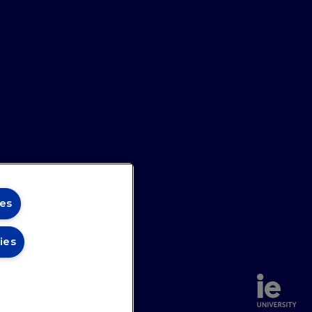
es
ies
annel
Site Map