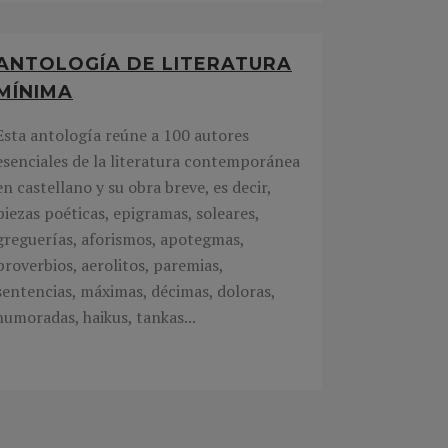
ANTOLOGÍA DE LITERATURA
MÍNIMA
Esta antología reúne a 100 autores
esenciales de la literatura contemporánea
en castellano y su obra breve, es decir,
piezas poéticas, epigramas, soleares,
greguerías, aforismos, apotegmas,
proverbios, aerolitos, paremias,
sentencias, máximas, décimas, doloras,
humoradas, haikus, tankas...