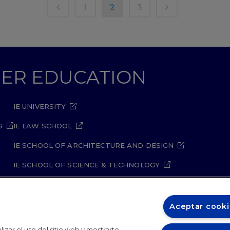
1
2
3
GHER EDUCATION
IE UNIVERSITY
S
IE LAW SCHOOL
IE SCHOOL OF ARCHITECTURE AND DESIGN
IE SCHOOL OF SCIENCE & TECHNOLOGY
IE SCHOOL OF ARTS & HUMANITIES
Aceptar cooki
izar el uso del sitio web y mostrarte