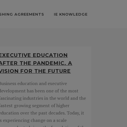
SHING AGREEMENTS
IE KNOWLEDGE
EXECUTIVE EDUCATION
AFTER THE PANDEMIC. A
VISION FOR THE FUTURE
Business education and executive
development has been one of the most
fascinating industries in the world and the
fastest growing segment of higher
education over the past decades. Today, it
is experiencing change on a scale