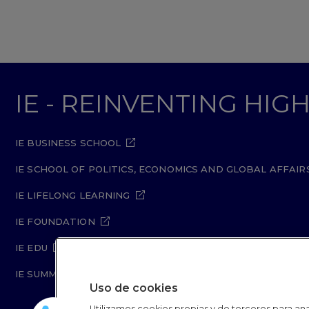
IE - REINVENTING HI
IE BUSINESS SCHOOL
IE SCHOOL OF POLITICS, ECONOMICS AND GLOBAL AFFAIR
IE LIFELONG LEARNING
IE FOUNDATION
IE EDU
IE SUMMER SCHOOL
Uso de cookies
Utilizamos cookies propias y de terceros para anal