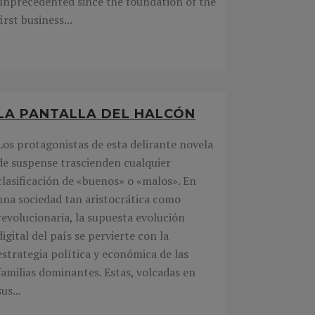
unprecedented since the foundation of the
first business...
LA PANTALLA DEL HALCÓN
Los protagonistas de esta delirante novela
de suspense trascienden cualquier
clasificación de «buenos» o «malos». En
una sociedad tan aristocrática como
revolucionaria, la supuesta evolución
digital del país se pervierte con la
estrategia política y económica de las
familias dominantes. Estas, volcadas en
sus...