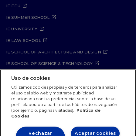
IE EDU
IE SUMMER SCHOOL
IE UNIVERSITY
IE LAW SCHOOL
IE SCHOOL OF ARCHITECTURE AND DESIGN
IE SCHOOL OF SCIENCE & TECHNOLOGY
IE SCHOOL OF ARTS & HUMANITIES
Uso de cookies
Utilizamos cookies propias y de terceros para analizar
el uso del sitio web y mostrarte publicidad
relacionada con tus preferencias sobre la base de un
Legal Notice
Privacy Policy
Cookie Policy
perfil elaborado a partir de tus hábitos de navegación
Security Policy
Student Academic Standards
(por ejemplo, páginas visitadas).
Política de
Compliance Channel
Site Map
Cookies
Rechazar
Aceptar cookies