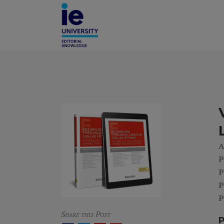
A
P
P
P
P
Share this Post