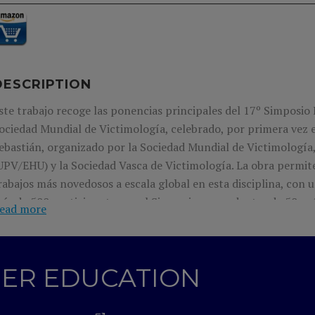
DESCRIPTION
ste trabajo recoge las ponencias principales del 17º Simposio 
ociedad Mundial de Victimología, celebrado, por primera vez
ebastián, organizado por la Sociedad Mundial de Victimología,
UPV/EHU) y la Sociedad Vasca de Victimología. La obra permit
rabajos más novedosos a escala global en esta disciplina, con 
ás de 500 participantes en el Simposio, procedentes de 50 país
ead more
ormas de victimización y conceptos controvertidos como puede
ibervictimización, justicia transicional o justicia restaurativa.
GHER EDUCATION