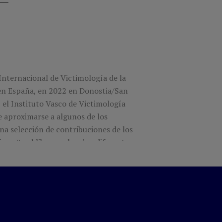
Internacional de Victimología de la
 en España, en 2022 en Donostia/San
 el Instituto Vasco de Victimología
e aproximarse a algunos de los
una selección de contribuciones de los
es. En el libro se abordan diferentes
n ser los de vulnerabilidad,