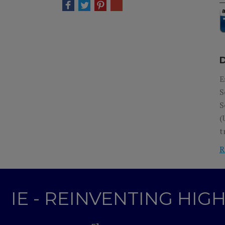
E
S
S
(
t
m
R
f
c
IE - REINVENTING HI