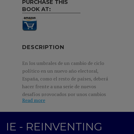
PURCHASE THIS
BOOK AT:
DESCRIPTION
En los umbrales de un cambio de ciclo
político en un nuevo año electoral,
España, como el resto de países, deberá
hacer frente a una serie de nuevos
desafíos provocados por unos cambios
Read more
de carácter geopolítico y geoeconómico
que están remodelando el orden
mundial.
IE - REINVENTING
Jose María Beneyto y Rafael Pampillón,