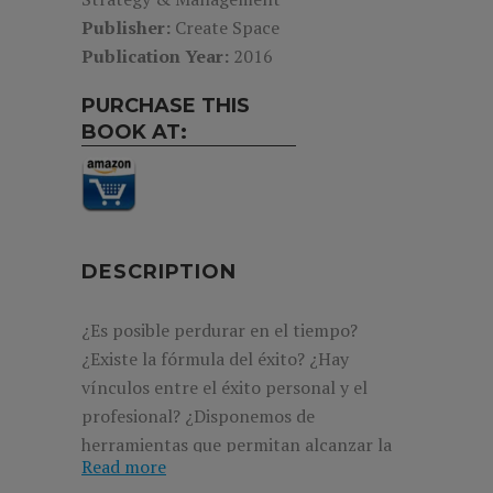
Publisher:
Create Space
Publication Year:
2016
PURCHASE THIS
BOOK AT:
DESCRIPTION
¿Es posible perdurar en el tiempo?
¿Existe la fórmula del éxito? ¿Hay
vínculos entre el éxito personal y el
profesional? ¿Disponemos de
herramientas que permitan alcanzar la
Read more
longevidad en el SXXI? Hoy en día para