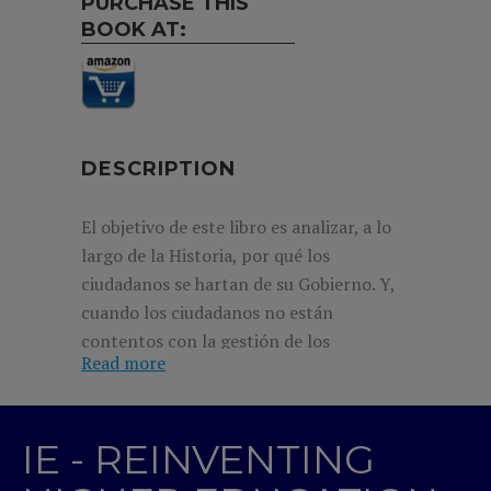
PURCHASE THIS
BOOK AT:
DESCRIPTION
El objetivo de este libro es analizar, a lo
largo de la Historia, por qué los
ciudadanos se hartan de su Gobierno. Y,
cuando los ciudadanos no están
contentos con la gestión de los
Read more
gobernantes, exigen un cambio. Buena
parte de esa explicación es la relación
entre las crisis económicas y los cambios
IE - REINVENTING
en la política económica. Estos cambios
cíclicos, en principio debidos a